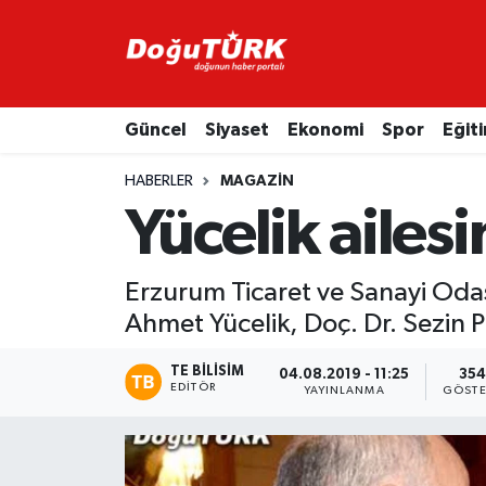
Adliye
Hava Durumu
Güncel
Siyaset
Ekonomi
Spor
Eğit
Asayiş
Trafik Durumu
HABERLER
MAGAZIN
Bölge
Süper Lig Puan Durumu ve Fikstür
Yücelik ailes
Eğitim
Tüm Manşetler
Erzurum Ticaret ve Sanayi Oda
Ekonomi
Son Dakika Haberleri
Ahmet Yücelik, Doç. Dr. Sezin Pa
Emniyet
Haber Arşivi
TE BILISIM
04.08.2019 - 11:25
354
EDITÖR
YAYINLANMA
GÖSTE
GENEL
Güncel