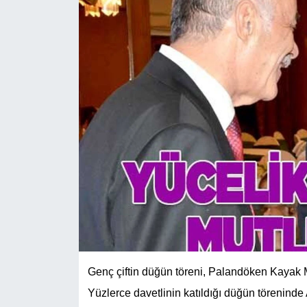
KÜLTÜR-SANAT
Magazin
Medya
Politika
Sağlık
Siyaset
Spor
Türkiye
Genç çiftin düğün töreni, Palandöken Kayak M
Yüzlerce davetlinin katıldığı düğün töreninde
Yaşam