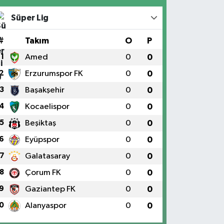
Süper Lig
#
Takım
O
P
1
Amed
0
0
2
Erzurumspor FK
0
0
3
Başakşehir
0
0
4
Kocaelispor
0
0
5
Beşiktaş
0
0
6
Eyüpspor
0
0
7
Galatasaray
0
0
8
Çorum FK
0
0
9
Gaziantep FK
0
0
0
Alanyaspor
0
0