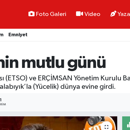
Foto Galeri
Video
Yaza
im
Emniyet
inin mutlu günü
sı (ETSO) ve ERÇİMSAN Yönetim Kurulu Başk
labıyık’la (Yücelik) dünya evine girdi.
1
RIM