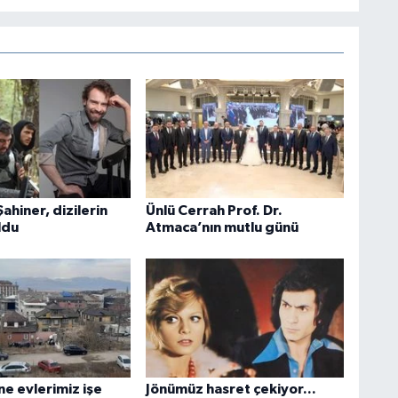
hiner, dizilerin
Ünlü Cerrah Prof. Dr.
ldu
Atmaca’nın mutlu günü
ane evlerimiz işe
Jönümüz hasret çekiyor...