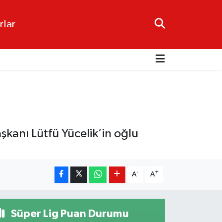
rlar
anı Lütfü Yücelik’in oğlu
-
+
A
A
Süper Lig Puan Durumu