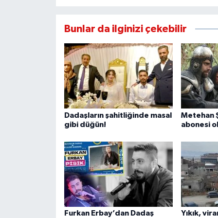
Bunlar da ilginizi çekebilir
Dadaşların şahitliğinde masal
Metehan Şa
gibi düğün!
abonesi o
Furkan Erbay’dan Dadaş
Yıkık, vir