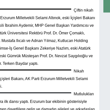
Çiftin nikah
ti Erzurum Milletvekili Selami Altınok, eski İçişleri Bakanı
ekili İbrahim Aydemir, MHP Genel Başkan Yardımcısı ve
atürk Üniversitesi Rektörü Prof. Dr. Ömer Çomaklı,
. Mustafa Ilıcalı ve Adnan Yılmaz, Kutlucan Holding
imse-İş Genel Başkanı Zekeriye Nazlım, eski Atatürk
 eski Gümrük Müsteşarı Prof. Dr. Nevzat Saygılıoğlu ve
. Terken Baydar yaptı.
Nikah
çişleri Bakanı, AK Parti Erzurum Milletvekili Selami
i.
Mutlulukları
ilk dansı yaptı. Erzurum bar ekibinin gösterisiyle
en davetlilere gelin ve damadın aileleri ve arkadaşları