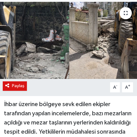
KÜLTÜR-SANAT
Magazin
Medya
Politika
Sağlık
Paylaş
-
+
A
A
Siyaset
İhbar üzerine bölgeye sevk edilen ekipler
Spor
tarafından yapılan incelemelerde, bazı mezarların
Türkiye
açıldığı ve mezar taşlarının yerlerinden kaldırıldığı
tespit edildi. Yetkililerin müdahalesi sonrasında
Yaşam