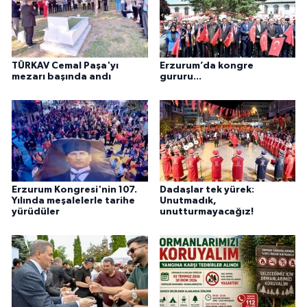
TÜRKAV Cemal Paşa'yı
Erzurum’da kongre
mezarı başında andı
gururu...
Erzurum Kongresi'nin 107.
Dadaşlar tek yürek:
Yılında meşalelerle tarihe
Unutmadık,
yürüdüler
unutturmayacağız!