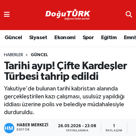
Adliye
Hava Durumu
Güncel
Siyaset
Ekonomi
Spor
Eğitim
Emni
Asayiş
Trafik Durumu
Bölge
Süper Lig Puan Durumu ve Fikstür
HABERLER
GÜNCEL
Tarihi ayıp! Çifte Kardeşler
Eğitim
Tüm Manşetler
Türbesi tahrip edildi
Ekonomi
Son Dakika Haberleri
Yakutiye'de bulunan tarihi kabristan alanında
gerçekleştirilen kazı çalışması, usulsüz yapıldığı
Emniyet
Haber Arşivi
iddiası üzerine polis ve belediye müdahalesiyle
durduruldu.
GENEL
HABER MERKEZİ
26.05.2026 - 23:08
1
EDITÖR
Güncel
YAYINLANMA
PAYLAŞIM
G