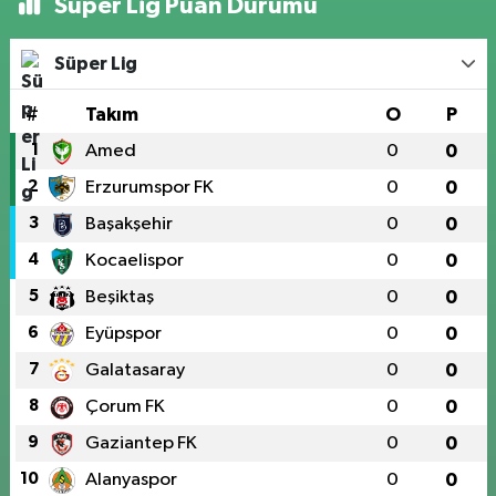
Süper Lig Puan Durumu
Süper Lig
#
Takım
O
P
1
Amed
0
0
2
Erzurumspor FK
0
0
3
Başakşehir
0
0
4
Kocaelispor
0
0
5
Beşiktaş
0
0
6
Eyüpspor
0
0
7
Galatasaray
0
0
8
Çorum FK
0
0
9
Gaziantep FK
0
0
10
Alanyaspor
0
0