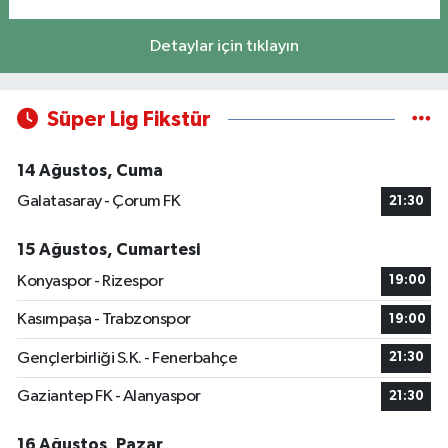
Detaylar için tıklayın
Süper Lig Fikstür
14 Ağustos, Cuma
Galatasaray - Çorum FK
21:30
15 Ağustos, Cumartesi
Konyaspor - Rizespor
19:00
Kasımpaşa - Trabzonspor
19:00
Gençlerbirliği S.K. - Fenerbahçe
21:30
Gaziantep FK - Alanyaspor
21:30
16 Ağustos, Pazar