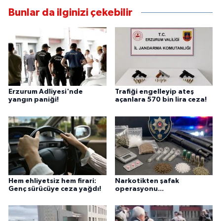
Bunlar da ilginizi çekebilir
Erzurum Adliyesi'nde
Trafiği engelleyip ateş
yangın paniği!
açanlara 570 bin lira ceza!
Hem ehliyetsiz hem firari:
Narkotikten şafak
Genç sürücüye ceza yağdı!
operasyonu...