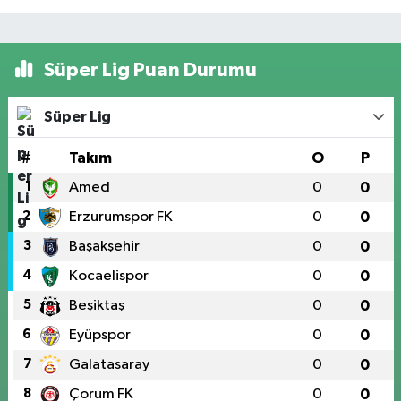
Süper Lig Puan Durumu
Süper Lig
#
Takım
O
P
1
Amed
0
0
2
Erzurumspor FK
0
0
3
Başakşehir
0
0
4
Kocaelispor
0
0
5
Beşiktaş
0
0
6
Eyüpspor
0
0
7
Galatasaray
0
0
8
Çorum FK
0
0