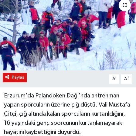
KÜLTÜR-SANAT
Magazin
Medya
Politika
Sağlık
Paylaş
-
+
A
A
Siyaset
Erzurum'da Palandöken Dağı'nda antrenman
Spor
yapan sporcuların üzerine çığ düştü. Vali Mustafa
Çitçi, çığ altında kalan sporcuların kurtarıldığını,
Türkiye
16 yaşındaki genç sporcunun kurtarılamayarak
hayatını kaybettiğini duyurdu.
Yaşam