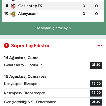
9
Gaziantep FK
0
0
10
Alanyaspor
0
0
Detaylar için tıklayın
Süper Lig Fikstür
14 Ağustos, Cuma
Galatasaray - Çorum FK
21:30
15 Ağustos, Cumartesi
Konyaspor - Rizespor
19:00
Kasımpaşa - Trabzonspor
19:00
Gençlerbirliği S.K. - Fenerbahçe
21:30