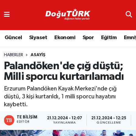
Adliye
Hava Durumu
Güncel
Siyaset
Ekonomi
Spor
Eğitim
Emni
Asayiş
Trafik Durumu
Bölge
Süper Lig Puan Durumu ve Fikstür
HABERLER
ASAYIŞ
Palandöken'de çığ düştü;
Eğitim
Tüm Manşetler
Milli sporcu kurtarılamadı
Ekonomi
Son Dakika Haberleri
Erzurum Palandöken Kayak Merkezi'nde çığ
düştü, 3 kişi kurtarıldı, 1 milli sporcu hayatını
Emniyet
Haber Arşivi
kaybetti.
GENEL
TE BİLİŞİM
21.12.2024 - 12:07
21.12.2024 - 12:25
EDITÖR
YAYINLANMA
GÜNCELLEME
Güncel