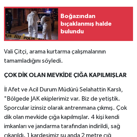
YEREL
Boğazından
bıçaklanmış halde
bulundu
Vali Çitçi, arama kurtarma çalışmalarının
tamamladığını söyledi.
ÇOK DİK OLAN MEVKİDE ÇIĞA KAPILMIŞLAR
İl Afet ve Acil Durum Müdürü Selahattin Karslı,
"Bölgede JAK ekiplerimiz var. Biz de yetiştik.
Sporcular izinsiz olarak antrenmana çıkmış. Çok
dik olan mevkide çığa kapılmışlar. 4 kişi kendi
imkanları ve jandarma tarafından indirildi, sağ
çıkarıldı. 1 kardeşimiz şu anda 2 metre çığ