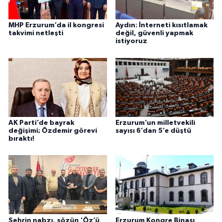
MHP Erzurum’da il kongresi
Aydın: İnterneti kısıtlamak
takvimi netleşti
değil, güvenli yapmak
istiyoruz
AK Parti’de bayrak
Erzurum’un milletvekili
değişimi; Özdemir görevi
sayısı 6’dan 5’e düştü
bıraktı!
Şehrin nabzı, sözün ‘Öz’ü
Erzurum Kongre Binası