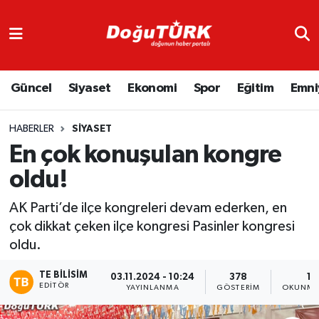
Adliye
Hava Durumu
Güncel
Siyaset
Ekonomi
Spor
Eğitim
Emni
Asayiş
Trafik Durumu
Bölge
Süper Lig Puan Durumu ve Fikstür
HABERLER
SIYASET
En çok konuşulan kongre
Eğitim
Tüm Manşetler
oldu!
Ekonomi
Son Dakika Haberleri
AK Parti’de ilçe kongreleri devam ederken, en
çok dikkat çeken ilçe kongresi Pasinler kongresi
Emniyet
Haber Arşivi
oldu.
GENEL
TE BILISIM
03.11.2024 - 10:24
378
1 
EDITÖR
YAYINLANMA
GÖSTERIM
OKUNMA 
Güncel