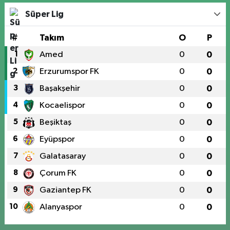
Süper Lig
#
Takım
O
P
1
Amed
0
0
2
Erzurumspor FK
0
0
3
Başakşehir
0
0
4
Kocaelispor
0
0
5
Beşiktaş
0
0
6
Eyüpspor
0
0
7
Galatasaray
0
0
8
Çorum FK
0
0
9
Gaziantep FK
0
0
10
Alanyaspor
0
0