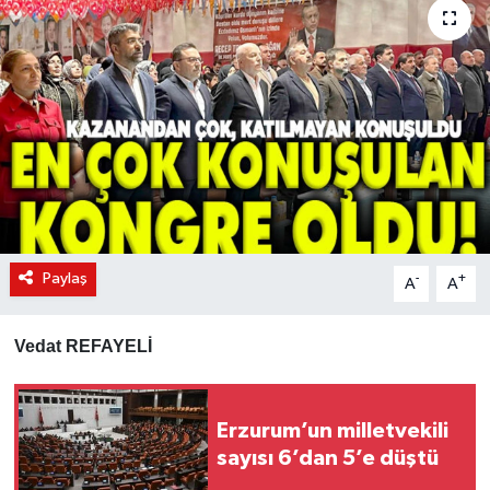
KÜLTÜR-SANAT
Magazin
Medya
Politika
Sağlık
Paylaş
-
+
A
A
Siyaset
Vedat REFAYELİ
Spor
Türkiye
Erzurum’un milletvekili
sayısı 6’dan 5’e düştü
Yaşam