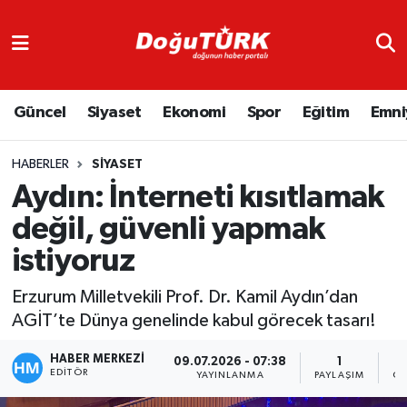
Adliye
Hava Durumu
Güncel
Siyaset
Ekonomi
Spor
Eğitim
Emni
Asayiş
Trafik Durumu
Bölge
Süper Lig Puan Durumu ve Fikstür
HABERLER
SIYASET
Aydın: İnterneti kısıtlamak
Eğitim
Tüm Manşetler
değil, güvenli yapmak
istiyoruz
Ekonomi
Son Dakika Haberleri
Erzurum Milletvekili Prof. Dr. Kamil Aydın’dan
Emniyet
Haber Arşivi
AGİT’te Dünya genelinde kabul görecek tasarı!
GENEL
HABER MERKEZİ
09.07.2026 - 07:38
1
EDITÖR
YAYINLANMA
PAYLAŞIM
GÖ
Güncel