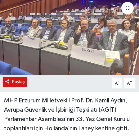
KÜLTÜR-SANAT
Magazin
Medya
Politika
Sağlık
Paylaş
-
+
A
A
Siyaset
MHP Erzurum Milletvekili Prof. Dr. Kamil Aydın,
Spor
Avrupa Güvenlik ve İşbirliği Teşkilatı (AGİT)
Parlamenter Asamblesi’nin 33. Yaz Genel Kurulu
Türkiye
toplantıları için Hollanda’nın Lahey kentine gitti.
Yaşam