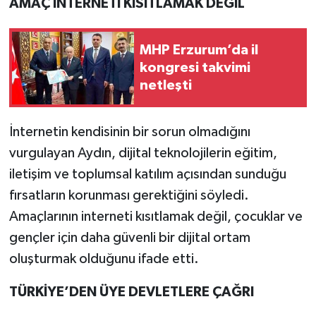
AMAÇ İNTERNETİ KISITLAMAK DEĞİL
MHP Erzurum’da il
kongresi takvimi
netleşti
İnternetin kendisinin bir sorun olmadığını
vurgulayan Aydın, dijital teknolojilerin eğitim,
iletişim ve toplumsal katılım açısından sunduğu
fırsatların korunması gerektiğini söyledi.
Amaçlarının interneti kısıtlamak değil, çocuklar ve
gençler için daha güvenli bir dijital ortam
oluşturmak olduğunu ifade etti.
TÜRKİYE’DEN ÜYE DEVLETLERE ÇAĞRI