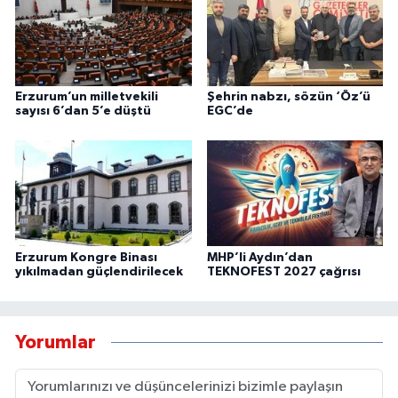
Erzurum’un milletvekili
Şehrin nabzı, sözün ‘Öz’ü
sayısı 6’dan 5’e düştü
EGC’de
Erzurum Kongre Binası
MHP’li Aydın’dan
yıkılmadan güçlendirilecek
TEKNOFEST 2027 çağrısı
Yorumlar