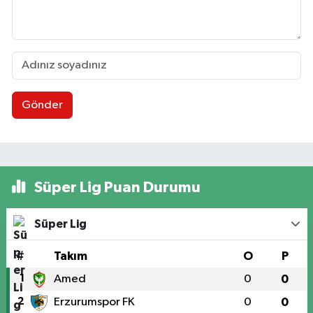
Gönder
Süper Lig Puan Durumu
Süper Lig
#
Takım
O
P
1
Amed
0
0
2
Erzurumspor FK
0
0