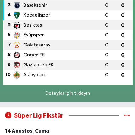
3
Başakşehir
0
0
4
Kocaelispor
0
0
5
Beşiktaş
0
0
6
Eyüpspor
0
0
7
Galatasaray
0
0
8
Çorum FK
0
0
9
Gaziantep FK
0
0
10
Alanyaspor
0
0
Detaylar için tıklayın
Süper Lig Fikstür
14 Ağustos, Cuma