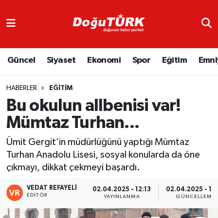
Adliye
Hava Durumu
Güncel
Siyaset
Ekonomi
Spor
Eğitim
Emni
Asayiş
Trafik Durumu
Bölge
Süper Lig Puan Durumu ve Fikstür
HABERLER
EĞITIM
Bu okulun allbenisi var!
Eğitim
Tüm Manşetler
Mümtaz Turhan...
Ekonomi
Son Dakika Haberleri
Ümit Gergit’in müdürlüğünü yaptığı Mümtaz
Turhan Anadolu Lisesi, sosyal konularda da öne
Emniyet
Haber Arşivi
çıkmayı, dikkat çekmeyi başardı.
GENEL
VEDAT REFAYELİ
02.04.2025 - 12:13
02.04.2025 - 12
EDITÖR
YAYINLANMA
GÜNCELLEME
Güncel