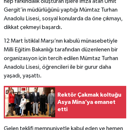
hep farkındalık oluşturan işlere imza atan Ümit
Gergit’in müdürlüğünü yaptığı Mümtaz Turhan
YEREL
Anadolu Lisesi, sosyal konularda da öne çıkmayı,
dikkat çekmeyi başardı.
12 Mart İstiklal Marşı’nın kabulü münasebetiyle
Milli Eğitim Bakanlığı tarafından düzenlenen bir
organizasyon için tercih edilen Mümtaz Turhan
Anadolu Lisesi, öğrencileri ile bir gurur daha
yaşadı, yaşattı.
Rektör Çakmak koltuğu
Asya Mina’ya emanet
etti
Gelen teklifi memnuniyetle kabul eden ve hemen