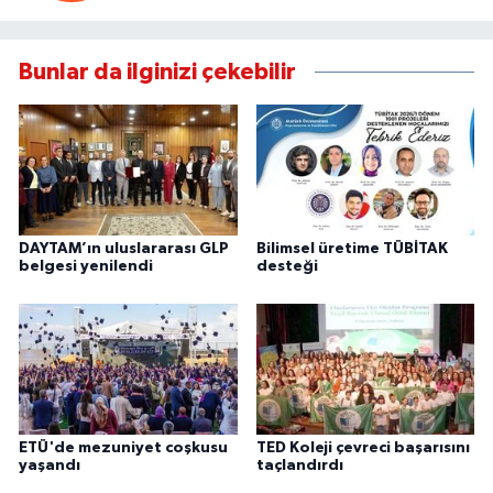
Bunlar da ilginizi çekebilir
DAYTAM’ın uluslararası GLP
Bilimsel üretime TÜBİTAK
belgesi yenilendi
desteği
ETÜ'de mezuniyet coşkusu
TED Koleji çevreci başarısını
yaşandı
taçlandırdı