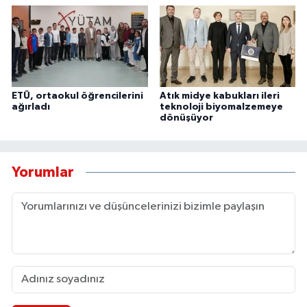
ETÜ, ortaokul öğrencilerini
Atık midye kabukları ileri
ağırladı
teknoloji biyomalzemeye
dönüşüyor
Yorumlar