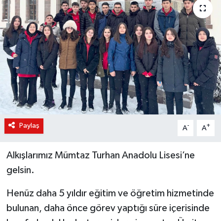
KÜLTÜR-SANAT
Magazin
Medya
Politika
Sağlık
Paylaş
-
+
A
A
Siyaset
Alkışlarımız Mümtaz Turhan Anadolu Lisesi’ne
Spor
gelsin.
Henüz daha 5 yıldır eğitim ve öğretim hizmetinde
Türkiye
bulunan, daha önce görev yaptığı süre içerisinde
Yaşam