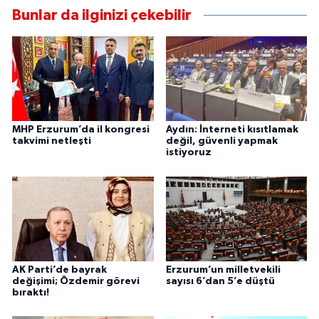
Bunlar da ilginizi çekebilir
MHP Erzurum’da il kongresi
Aydın: İnterneti kısıtlamak
takvimi netleşti
değil, güvenli yapmak
istiyoruz
AK Parti’de bayrak
Erzurum’un milletvekili
değişimi; Özdemir görevi
sayısı 6’dan 5’e düştü
bıraktı!