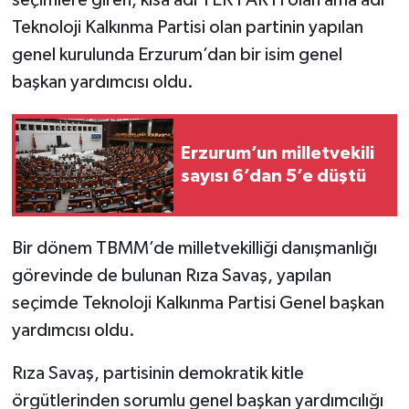
seçimlere giren, kısa adı TEK PARTİ olan ama adı
Teknoloji Kalkınma Partisi olan partinin yapılan
YEREL
genel kurulunda Erzurum’dan bir isim genel
başkan yardımcısı oldu.
Erzurum’un milletvekili
sayısı 6’dan 5’e düştü
Bir dönem TBMM’de milletvekilliği danışmanlığı
görevinde de bulunan Rıza Savaş, yapılan
seçimde Teknoloji Kalkınma Partisi Genel başkan
yardımcısı oldu.
Rıza Savaş, partisinin demokratik kitle
örgütlerinden sorumlu genel başkan yardımcılığı