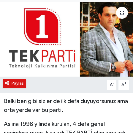
KÜLTÜR-SANAT
Magazin
Medya
Politika
Sağlık
Paylaş
-
+
A
A
Siyaset
Belki ben gibi sizler de ilk defa duyuyorsunuz ama
Spor
orta yerde var bu parti.
Türkiye
Aslına 1998 yılında kurulan, 4 defa genel
Yaşam