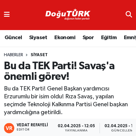
Adliye
Hava Durumu
Güncel
Siyaset
Ekonomi
Spor
Eğitim
Emni
Asayiş
Trafik Durumu
Bölge
Süper Lig Puan Durumu ve Fikstür
HABERLER
SIYASET
Bu da TEK Parti! Savaş'a
Eğitim
Tüm Manşetler
önemli görev!
Ekonomi
Son Dakika Haberleri
Bu da TEK Parti! Genel Başkan yardımcısı
Erzurumlu bir isim oldu! Rıza Savaş, yapılan
Emniyet
Haber Arşivi
seçimde Teknoloji Kalkınma Partisi Genel başkan
yardımcılığına getirildi.
GENEL
VEDAT REFAYELİ
02.04.2025 - 12:05
02.04.2025 - 12
EDITÖR
Güncel
YAYINLANMA
GÜNCELLEME