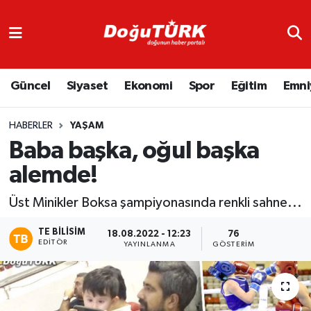
Adliye
Hava Durumu
Güncel
Siyaset
Ekonomi
Spor
Eğitim
Emni
Asayiş
Trafik Durumu
Bölge
Süper Lig Puan Durumu ve Fikstür
HABERLER
YAŞAM
Baba başka, oğul başka
Eğitim
Tüm Manşetler
alemde!
Ekonomi
Son Dakika Haberleri
Üst Minikler Boksa şampiyonasında renkli sahne...
Emniyet
Haber Arşivi
TE BILISIM
18.08.2022 - 12:23
76
EDITÖR
YAYINLANMA
GÖSTERIM
GENEL
Güncel