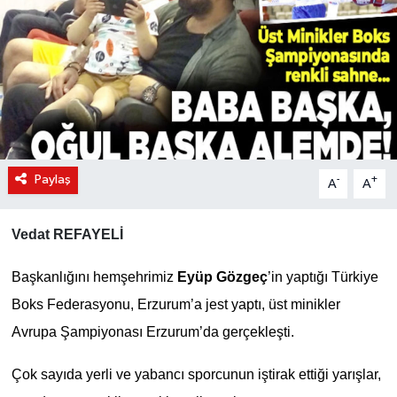
KÜLTÜR-SANAT
Magazin
Medya
Politika
Paylaş
-
+
A
A
Sağlık
Vedat REFAYELİ
Siyaset
Başkanlığını hemşehrimiz
Eyüp Gözgeç
’in yaptığı Türkiye
Spor
Boks Federasyonu, Erzurum’a jest yaptı, üst minikler
Avrupa Şampiyonası Erzurum’da gerçekleşti.
Türkiye
Çok sayıda yerli ve yabancı sporcunun iştirak ettiği yarışlar,
Yaşam