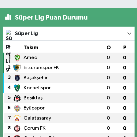
Süper Lig Puan Durumu
Süper Lig
#
Takım
O
P
1
Amed
0
0
2
Erzurumspor FK
0
0
3
Başakşehir
0
0
4
Kocaelispor
0
0
5
Beşiktaş
0
0
6
Eyüpspor
0
0
7
Galatasaray
0
0
8
Çorum FK
0
0