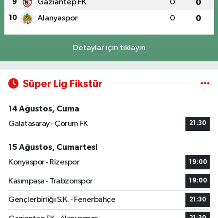
9
Gaziantep FK
0
0
10
Alanyaspor
0
0
Detaylar için tıklayın
Süper Lig Fikstür
14 Ağustos, Cuma
Galatasaray - Çorum FK
21:30
15 Ağustos, Cumartesi
Konyaspor - Rizespor
19:00
Kasımpaşa - Trabzonspor
19:00
Gençlerbirliği S.K. - Fenerbahçe
21:30