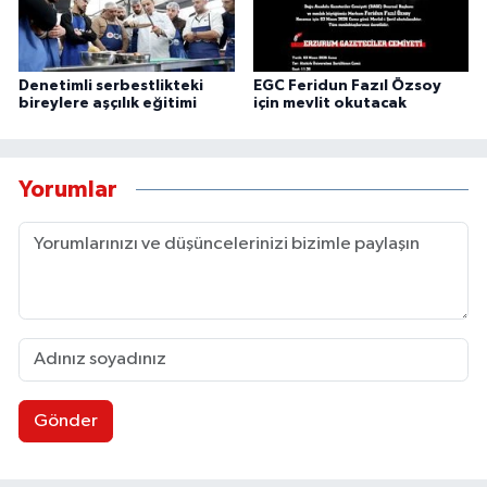
Denetimli serbestlikteki
EGC Feridun Fazıl Özsoy
bireylere aşçılık eğitimi
için mevlit okutacak
Yorumlar
Gönder