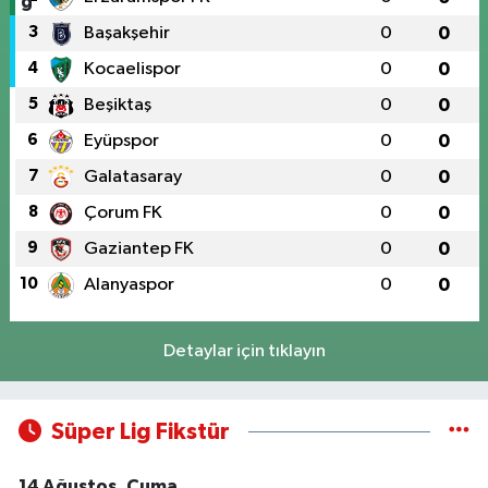
3
Başakşehir
0
0
4
Kocaelispor
0
0
5
Beşiktaş
0
0
6
Eyüpspor
0
0
7
Galatasaray
0
0
8
Çorum FK
0
0
9
Gaziantep FK
0
0
10
Alanyaspor
0
0
Detaylar için tıklayın
Süper Lig Fikstür
14 Ağustos, Cuma