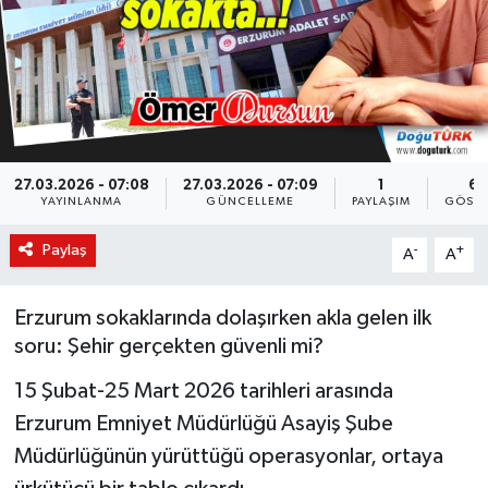
KÜLTÜR-SANAT
Magazin
Medya
27.03.2026 - 07:08
27.03.2026 - 07:09
1
64
YAYINLANMA
GÜNCELLEME
PAYLAŞIM
GÖSTE
Politika
Paylaş
-
+
A
A
Sağlık
Siyaset
Erzurum sokaklarında dolaşırken akla gelen ilk
soru: Şehir gerçekten güvenli mi?
Spor
15 Şubat-25 Mart 2026 tarihleri arasında
Erzurum Emniyet Müdürlüğü Asayiş Şube
Türkiye
Müdürlüğünün yürüttüğü operasyonlar, ortaya
Yaşam