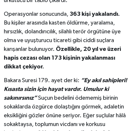
ürkütücü bir tablo çıkardı.
Operasyonlar sonucunda,
363 kişi yakalandı.
YEREL
Bu kişiler arasında kasten öldürme, yaralama,
hırsızlık, dolandırıcılık, silahlı terör örgütüne üye
olma ve uyuşturucu ticareti gibi ciddi suçlara
karışanlar bulunuyor.
Özellikle, 20 yıl ve üzeri
hapis cezası olan 173 kişinin yakalanması
dikkat çekiyor.
Bakara Suresi 179. ayet der ki:
“Ey akıl sahipleri!
Kısasta sizin için hayat vardır. Umulur ki
sakınırsınız”
Suçun bedelini ödememiş birinin
sokaklarda özgürce dolaştığını görmek, adaletin
eksikliğini gözler önüne seriyor. Eğer suçlular hâlâ
sokaktaysa, toplumun vicdanı ve korkusu