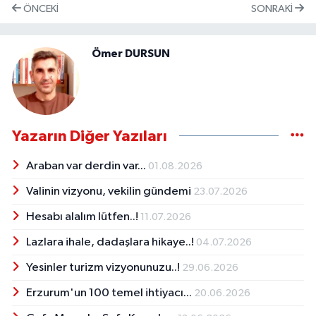
ÖNCEKI
SONRAKI
Ömer DURSUN
Yazarın Diğer Yazıları
Araban var derdin var...
01.08.2026
Valinin vizyonu, vekilin gündemi
23.07.2026
Hesabı alalım lütfen..!
11.07.2026
Lazlara ihale, dadaşlara hikaye..!
04.07.2026
Yesinler turizm vizyonunuzu..!
29.06.2026
Erzurum'un 100 temel ihtiyacı...
20.06.2026