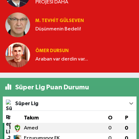
PROJESİ DAHA
M. TEVHIT GÜLSEVEN
Düşünmenin Bedeli!
ÖMER DURSUN
Araban var derdin var...
Süper Lig Puan Durumu
Süper Lig
#
Takım
O
P
1
Amed
0
0
2
Erzurumspor FK
0
0