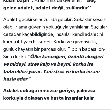
külah başın".
Atalarımız da derler ki;
‘’
Geç
gelen adalet, adalet değil, zulümdür’’.
Adalet gecikirse huzur da gecikir. Sokaklar sessiz
olabilir ama güvenin yokluğuyla yankılanır. Suçlular
cezadan kaçabildiğinde, insanlar kendi adaletini
kurma ihtiyacı hisseder. Korku ve güvensizlik,
günlük hayatın bir parçası olur. Tıbbın babası İbn-i
Sina der ki:
“Öfke karaciğeri, üzüntü akciğeri
ve mideyi, stres kalp ve beyni, korku ise
böbrekleri yorar. Yani stres ve korku insanı
hasta eder”
Adalet sokağa inmezse geriye, yalnızca
korkuyla dolaşan ve hasta insanlar kalır.