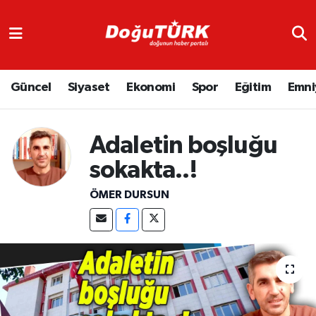
Adliye
Hava Durumu
Güncel
Siyaset
Ekonomi
Spor
Eğitim
Emni
Asayiş
Trafik Durumu
Bölge
Süper Lig Puan Durumu ve Fikstür
Adaletin boşluğu
Eğitim
Tüm Manşetler
sokakta..!
ÖMER DURSUN
Ekonomi
Son Dakika Haberleri
Emniyet
Haber Arşivi
GENEL
Güncel