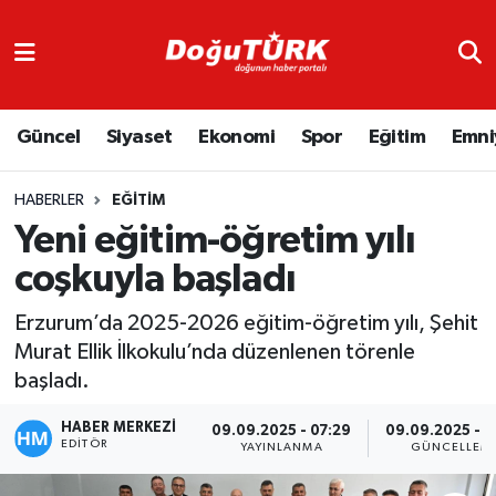
Adliye
Hava Durumu
Güncel
Siyaset
Ekonomi
Spor
Eğitim
Emni
Asayiş
Trafik Durumu
Bölge
Süper Lig Puan Durumu ve Fikstür
HABERLER
EĞITIM
Yeni eğitim-öğretim yılı
Eğitim
Tüm Manşetler
coşkuyla başladı
Ekonomi
Son Dakika Haberleri
Erzurum’da 2025-2026 eğitim-öğretim yılı, Şehit
Murat Ellik İlkokulu’nda düzenlenen törenle
Emniyet
Haber Arşivi
başladı.
GENEL
HABER MERKEZİ
09.09.2025 - 07:29
09.09.2025 - 0
EDITÖR
YAYINLANMA
GÜNCELLEM
Güncel