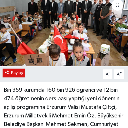
KÜLTÜR-SANAT
Magazin
Medya
Politika
Sağlık
Paylaş
-
+
A
A
Siyaset
Bin 359 kurumda 160 bin 926 öğrenci ve 12 bin
Spor
474 öğretmenin ders başı yaptığı yeni dönemin
açılış programına Erzurum Valisi Mustafa Çiftçi,
Türkiye
Erzurum Milletvekili Mehmet Emin Öz, Büyükşehir
Belediye Başkanı Mehmet Sekmen, Cumhuriyet
Yaşam