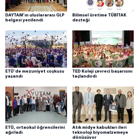
DAYTAM’ın uluslararası GLP
Bilimsel üretime TÜBİTAK
belgesi yenilendi
desteği
ETÜ'de mezuniyet coşkusu
TED Koleji çevreci başarısını
yaşandı
taçlandırdı
ETÜ, ortaokul öğrencilerini
Atık midye kabukları ileri
ağırladı
teknoloji biyomalzemeye
dönüşüyor