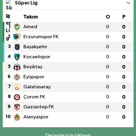
Süper Lig
#
Takım
O
P
1
Amed
0
0
2
Erzurumspor FK
0
0
3
Başakşehir
0
0
4
Kocaelispor
0
0
5
Beşiktaş
0
0
6
Eyüpspor
0
0
7
Galatasaray
0
0
8
Çorum FK
0
0
9
Gaziantep FK
0
0
10
Alanyaspor
0
0
Detaylar için tıklayın