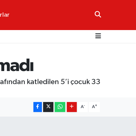
rlar
lmadı
rafından katledilen 5’i çocuk 33
-
+
A
A