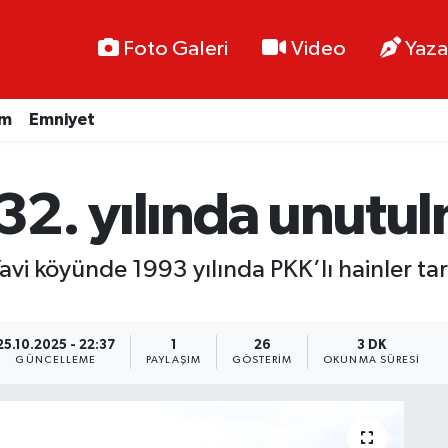
Foto Galeri
Video
Yaza
im
Emniyet
 32. yılında unutu
avi köyünde 1993 yılında PKK’lı hainler ta
25.10.2025 - 22:37
1
26
3 DK
GÜNCELLEME
PAYLAŞIM
GÖSTERIM
OKUNMA SÜRESI