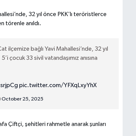
llesi’nde, 32 yıl önce PKK’lı teröristlerce
n törenle anıldı.
at ilçemize bağlı Yavi Mahallesi’nde, 32 yıl
 5’i çocuk 33 sivil vatandaşımız anısına
srjpCg
pic.twitter.com/YFXqLxyYhX
)
October 25, 2025
 Çiftçi, şehitleri rahmetle anarak şunları