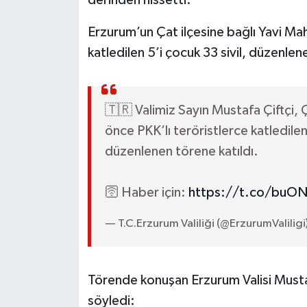
derinden hissetti.
Erzurum’un Çat ilçesine bağlı Yavi Maha
katledilen 5’i çocuk 33 sivil, düzenlene
🇹🇷 Valimiz Sayın Mustafa Çiftçi, Ç
önce PKK’lı teröristlerce katledilen
düzenlenen törene katıldı.
🛜 Haber için:
https://t.co/buON
— T.C.Erzurum Valiliği (@ErzurumValiligi
Törende konuşan Erzurum Valisi Mustafa
söyledi: