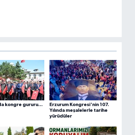
a kongre gururu...
Erzurum Kongresi'nin 107.
Yılında meşalelerle tarihe
yürüdüler