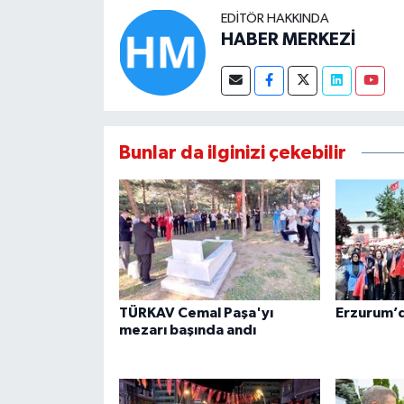
EDITÖR HAKKINDA
HABER MERKEZİ
Bunlar da ilginizi çekebilir
TÜRKAV Cemal Paşa'yı
Erzurum’d
mezarı başında andı