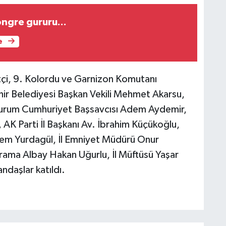
ngre gururu...
e
tçi, 9. Kolordu ve Garnizon Komutanı
ir Belediyesi Başkan Vekili Mehmet Akarsu,
urum Cumhuriyet Başsavcısı Adem Aydemir,
AK Parti İl Başkanı Av. İbrahim Küçükoğlu,
 Adem Yurdagül, İl Emniyet Müdürü Onur
rama Albay Hakan Uğurlu, İl Müftüsü Yaşar
andaşlar katıldı.