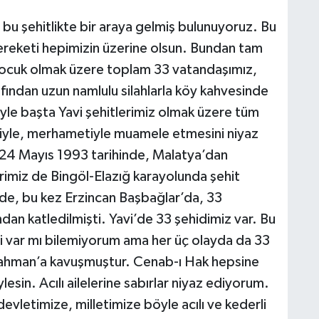
bu şehitlikte bir araya gelmiş bulunuyoruz. Bu
bereketi hepimizin üzerine olsun. Bundan tam
 çocuk olmak üzere toplam 33 vatandaşımız,
fından uzun namlulu silahlarla köy kahvesinde
leyle başta Yavi şehitlerimiz olmak üzere tüm
iyle, merhametiyle muamele etmesini niyaz
 24 Mayıs 1993 tarihinde, Malatya’dan
kerimiz de Bingöl-Elazığ karayolunda şehit
de, bu kez Erzincan Başbağlar’da, 33
dan katledilmişti. Yavi’de 33 şehidimiz var. Bu
si var mı bilemiyorum ama her üç olayda da 33
Rahman’a kavuşmuştur. Cenab-ı Hak hepsine
in. Acılı ailelerine sabırlar niyaz ediyorum.
evletimize, milletimize böyle acılı ve kederli