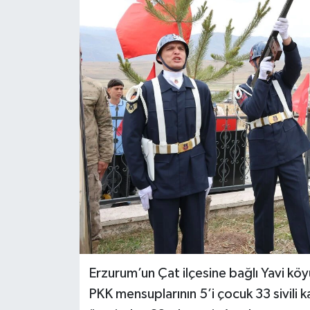
KÜLTÜR-SANAT
Magazin
Medya
Politika
Sağlık
Siyaset
Spor
Türkiye
Erzurum’un Çat ilçesine bağlı Yavi kö
PKK mensuplarının 5’i çocuk 33 sivili k
Yaşam