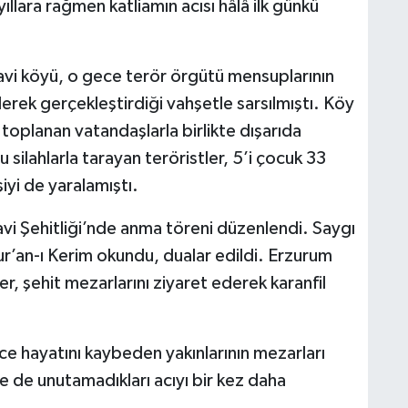
llara rağmen katliamın acısı hâlâ ilk günkü
Yavi köyü, o gece terör örgütü mensuplarının
erek gerçekleştirdiği vahşetle sarsılmıştı. Köy
toplanan vatandaşlarla birlikte dışarıda
silahlarla tarayan teröristler, 5’i çocuk 33
iyi de yaralamıştı.
avi Şehitliği’nde anma töreni düzenlendi. Saygı
Kur’an-ı Kerim okundu, dualar edildi. Erzurum
er, şehit mezarlarını ziyaret ederek karanfil
önce hayatını kaybeden yakınlarının mezarları
çse de unutamadıkları acıyı bir kez daha