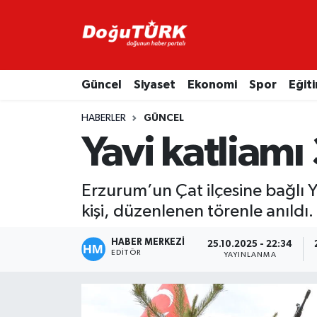
Adliye
Hava Durumu
Güncel
Siyaset
Ekonomi
Spor
Eğit
Asayiş
Trafik Durumu
HABERLER
GÜNCEL
Bölge
Süper Lig Puan Durumu ve Fikstür
Yavi katliamı
Eğitim
Tüm Manşetler
Erzurum’un Çat ilçesine bağlı Y
Ekonomi
Son Dakika Haberleri
kişi, düzenlenen törenle anıldı.
Emniyet
Haber Arşivi
HABER MERKEZİ
25.10.2025 - 22:34
EDITÖR
YAYINLANMA
GENEL
Güncel