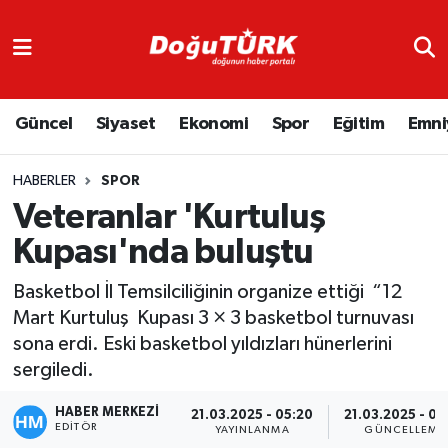
Adliye
Hava Durumu
Güncel
Siyaset
Ekonomi
Spor
Eğitim
Emni
Asayiş
Trafik Durumu
Bölge
Süper Lig Puan Durumu ve Fikstür
HABERLER
SPOR
Veteranlar 'Kurtuluş
Eğitim
Tüm Manşetler
Kupası'nda buluştu
Ekonomi
Son Dakika Haberleri
Basketbol İl Temsilciliğinin organize ettiği “12
Mart Kurtuluş Kupası 3 × 3 basketbol turnuvası
Emniyet
Haber Arşivi
sona erdi. Eski basketbol yıldızları hünerlerini
sergiledi.
GENEL
HABER MERKEZİ
21.03.2025 - 05:20
21.03.2025 - 05
EDITÖR
Güncel
YAYINLANMA
GÜNCELLEME