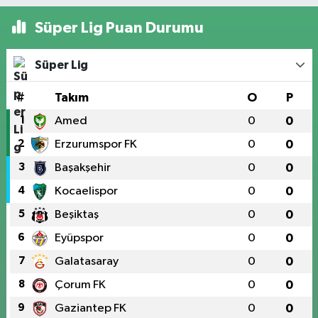
Süper Lig Puan Durumu
Süper Lig
#
Takım
O
P
1
Amed
0
0
2
Erzurumspor FK
0
0
3
Başakşehir
0
0
4
Kocaelispor
0
0
5
Beşiktaş
0
0
6
Eyüpspor
0
0
7
Galatasaray
0
0
8
Çorum FK
0
0
9
Gaziantep FK
0
0