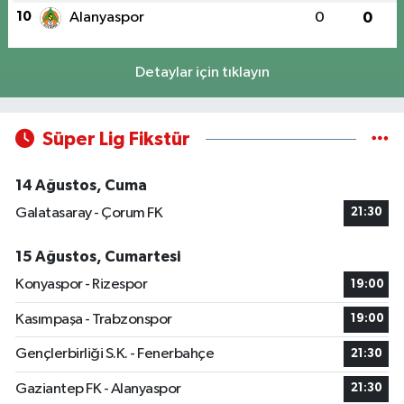
10
Alanyaspor
0
0
Detaylar için tıklayın
Süper Lig Fikstür
14 Ağustos, Cuma
Galatasaray - Çorum FK
21:30
15 Ağustos, Cumartesi
Konyaspor - Rizespor
19:00
Kasımpaşa - Trabzonspor
19:00
Gençlerbirliği S.K. - Fenerbahçe
21:30
Gaziantep FK - Alanyaspor
21:30