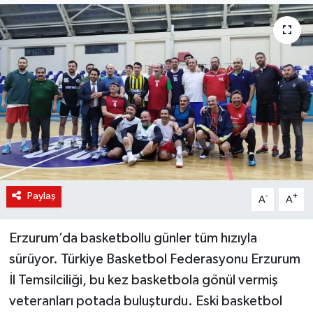
KÜLTÜR-SANAT
Magazin
Medya
Politika
Sağlık
Paylaş
-
+
A
A
Siyaset
Erzurum’da basketbollu günler tüm hızıyla
Spor
sürüyor. Türkiye Basketbol Federasyonu Erzurum
Türkiye
İl Temsilciliği, bu kez basketbola gönül vermiş
veteranları potada buluşturdu. Eski basketbol
Yaşam