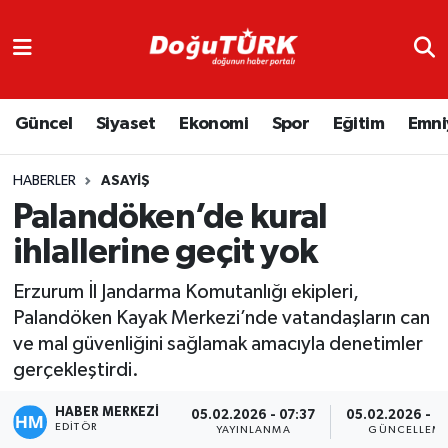
Adliye
Hava Durumu
Güncel
Siyaset
Ekonomi
Spor
Eğitim
Emni
Asayiş
Trafik Durumu
Bölge
Süper Lig Puan Durumu ve Fikstür
HABERLER
ASAYIŞ
Palandöken’de kural
Eğitim
Tüm Manşetler
ihlallerine geçit yok
Ekonomi
Son Dakika Haberleri
Erzurum İl Jandarma Komutanlığı ekipleri,
Palandöken Kayak Merkezi’nde vatandaşların can
Emniyet
Haber Arşivi
ve mal güvenliğini sağlamak amacıyla denetimler
gerçekleştirdi.
GENEL
HABER MERKEZİ
05.02.2026 - 07:37
05.02.2026 - 0
EDITÖR
Güncel
YAYINLANMA
GÜNCELLEM