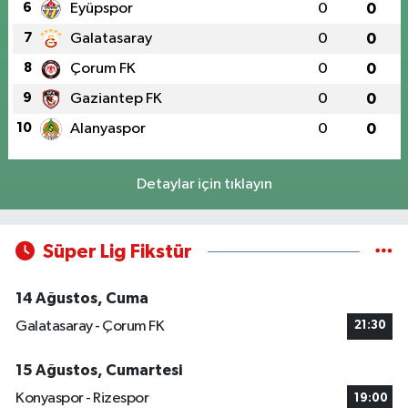
6
Eyüpspor
0
0
7
Galatasaray
0
0
8
Çorum FK
0
0
9
Gaziantep FK
0
0
10
Alanyaspor
0
0
Detaylar için tıklayın
Süper Lig Fikstür
14 Ağustos, Cuma
Galatasaray - Çorum FK
21:30
15 Ağustos, Cumartesi
Konyaspor - Rizespor
19:00