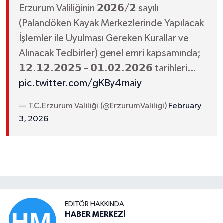
Erzurum Valiliğinin 𝟮𝟬𝟮𝟲/𝟮 sayılı
(Palandöken Kayak Merkezlerinde Yapılacak
İşlemler ile Uyulması Gereken Kurallar ve
Alınacak Tedbirler) genel emri kapsamında;
𝟭𝟮.𝟭𝟮.𝟮𝟬𝟮𝟱 – 𝟬𝟭.𝟬𝟮.𝟮𝟬𝟮𝟲 tarihleri…
pic.twitter.com/gKBy4rnaiy
— T.C.Erzurum Valiliği (@ErzurumValiligi)
February
3, 2026
EDITÖR HAKKINDA
HABER MERKEZİ