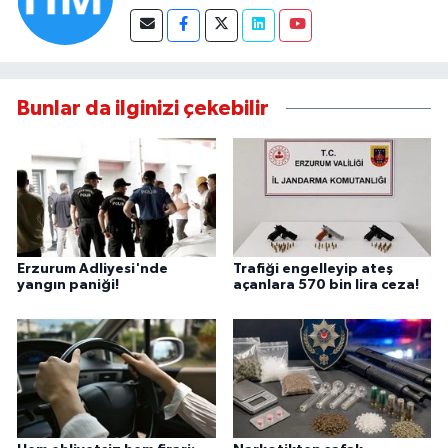
Bunlar da ilginizi çekebilir
Erzurum Adliyesi'nde
Trafiği engelleyip ateş
yangın paniği!
açanlara 570 bin lira ceza!