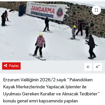
KÜLTÜR-SANAT
Magazin
Medya
Politika
Sağlık
Paylaş
-
+
A
A
Siyaset
Erzurum Valiliğinin 2026/2 sayılı “Palandöken
Spor
Kayak Merkezlerinde Yapılacak İşlemler ile
Türkiye
Uyulması Gereken Kurallar ve Alınacak Tedbirler”
konulu genel emri kapsamında yapılan
Yaşam