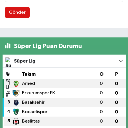
Gönder
Süper Lig Puan Durumu
Süper Lig
#
Takım
O
P
1
Amed
0
0
2
Erzurumspor FK
0
0
3
Başakşehir
0
0
4
Kocaelispor
0
0
5
Beşiktaş
0
0