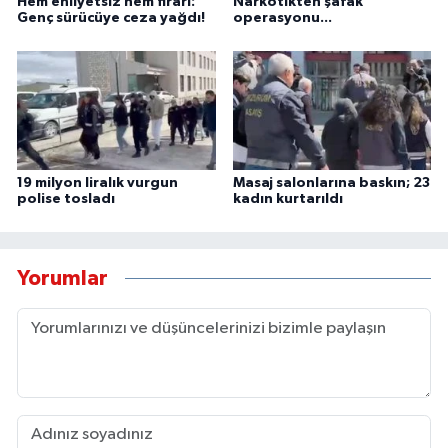
Hem ehliyetsiz hem firari:
Narkotikten şafak
Genç sürücüye ceza yağdı!
operasyonu...
19 milyon liralık vurgun
Masaj salonlarına baskın; 23
polise tosladı
kadın kurtarıldı
Yorumlar