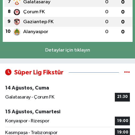
7
Galatasaray
0
0
8
Çorum FK
0
0
9
Gaziantep FK
0
0
10
Alanyaspor
0
0
Detaylar için tıklayın
Süper Lig Fikstür
14 Ağustos, Cuma
Galatasaray - Çorum FK
21:30
15 Ağustos, Cumartesi
Konyaspor - Rizespor
19:00
Kasımpaşa - Trabzonspor
19:00