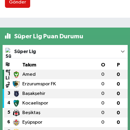
Gönder
Süper Lig Puan Durumu
Süper Lig
#
Takım
O
P
1
Amed
0
0
2
Erzurumspor FK
0
0
3
Başakşehir
0
0
4
Kocaelispor
0
0
5
Beşiktaş
0
0
6
Eyüpspor
0
0