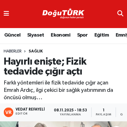
Adliye
Hava Durumu
Güncel
Siyaset
Ekonomi
Spor
Eğitim
Emni
Asayiş
Trafik Durumu
Bölge
Süper Lig Puan Durumu ve Fikstür
HABERLER
SAĞLIK
Hayırlı enişte; Fizik
Eğitim
Tüm Manşetler
tedavide çığır açtı
Ekonomi
Son Dakika Haberleri
Farklı yöntemleri ile fizik tedavide çığır açan
Emrah Ardıç, ilgi çekici bir sağlık yatırımının da
Emniyet
Haber Arşivi
öncüsü olmuş...
GENEL
VEDAT REFAYELİ
08.11.2025 - 18:53
1
EDITÖR
YAYINLANMA
PAYLAŞIM
GÖS
Güncel