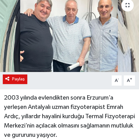
KÜLTÜR-SANAT
Magazin
Medya
Politika
Sağlık
Paylaş
-
+
A
A
Siyaset
2003 yılında evlendikten sonra Erzurum’a
Spor
yerleşen Antalyalı uzman fizyoterapist Emrah
Ardıç, yıllardır hayalini kurduğu Termal Fizyoterapi
Türkiye
Merkezi’nin açılacak olmasını sağlamanın mutluluk
ve gururunu yaşıyor.
Yaşam