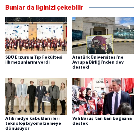
Bunlar da ilginizi çekebilir
SBÜ Erzurum Tıp Fakültesi
Atatürk Üniversitesi’ne
ilk mezunlarını verdi
Avrupa Birliği’nden dev
destek!
Atık midye kabukları ileri
Vali Baruş’tan kan bağışına
teknoloji biyomalzemeye
destek
dönüşüyor