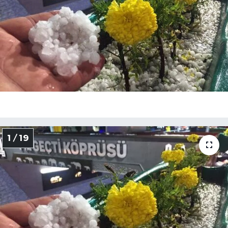
KÜLTÜR-SANAT
Magazin
Medya
Politika
Sağlık
1 / 19
Siyaset
Spor
Türkiye
Yaşam