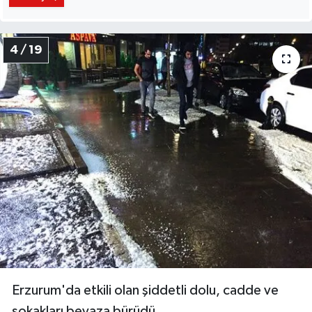
4 / 19
Erzurum'da etkili olan şiddetli dolu, cadde ve
sokakları beyaza bürüdü.