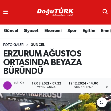
Adliye
Hava Durumu
Güncel
Siyaset
Ekonomi
Spor
Eğitim
Emni
Asayiş
Trafik Durumu
Bölge
Süper Lig Puan Durumu ve Fikstür
FOTO GALERI
GÜNCEL
ERZURUM AĞUSTOS
Eğitim
Tüm Manşetler
ORTASINDA BEYAZA
BÜRÜNDÜ
Ekonomi
Son Dakika Haberleri
Emniyet
Haber Arşivi
EDITÖR
17.08.2021 - 07:22
19.12.2024 - 14:00
YAYINLANMA
GÜNCELLEME
GÖ
GENEL
Güncel