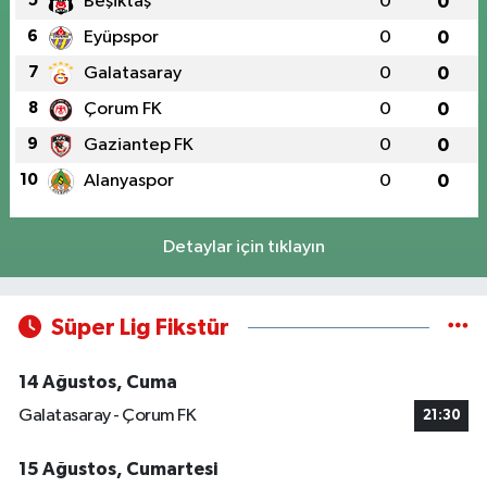
5
Beşiktaş
0
0
6
Eyüpspor
0
0
7
Galatasaray
0
0
8
Çorum FK
0
0
9
Gaziantep FK
0
0
10
Alanyaspor
0
0
Detaylar için tıklayın
Süper Lig Fikstür
14 Ağustos, Cuma
Galatasaray - Çorum FK
21:30
15 Ağustos, Cumartesi