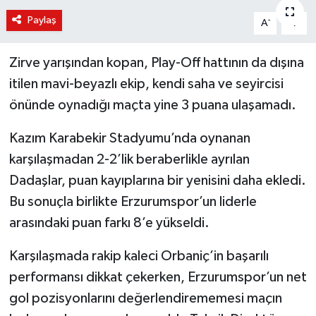
Paylaş
-
+
A
A
KÜLTÜR-SANAT
Magazin
Zirve yarışından kopan, Play-Off hattının da dışına
itilen mavi-beyazlı ekip, kendi saha ve seyircisi
Medya
önünde oynadığı maçta yine 3 puana ulaşamadı.
Politika
Kazım Karabekir Stadyumu’nda oynanan
karşılaşmadan 2-2’lik beraberlikle ayrılan
Sağlık
Dadaşlar, puan kayıplarına bir yenisini daha ekledi.
Bu sonuçla birlikte Erzurumspor’un liderle
Siyaset
arasındaki puan farkı 8’e yükseldi.
Spor
Karşılaşmada rakip kaleci Orbaniç’in başarılı
performansı dikkat çekerken, Erzurumspor’un net
Türkiye
gol pozisyonlarını değerlendirememesi maçın
Yaşam