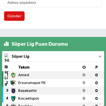
Gönder
Süper Lig Puan Durumu
Süper Lig
#
Takım
O
P
1
Amed
0
0
2
Erzurumspor FK
0
0
3
Başakşehir
0
0
4
Kocaelispor
0
0