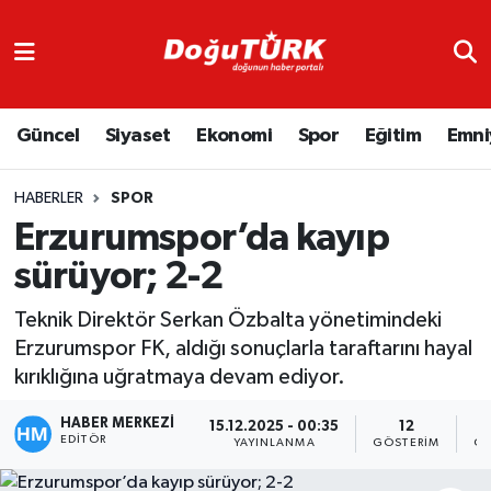
Adliye
Hava Durumu
Güncel
Siyaset
Ekonomi
Spor
Eğitim
Emni
Asayiş
Trafik Durumu
Bölge
Süper Lig Puan Durumu ve Fikstür
HABERLER
SPOR
Erzurumspor’da kayıp
Eğitim
Tüm Manşetler
sürüyor; 2-2
Ekonomi
Son Dakika Haberleri
Teknik Direktör Serkan Özbalta yönetimindeki
Erzurumspor FK, aldığı sonuçlarla taraftarını hayal
Emniyet
Haber Arşivi
kırıklığına uğratmaya devam ediyor.
GENEL
HABER MERKEZİ
15.12.2025 - 00:35
12
EDITÖR
YAYINLANMA
GÖSTERIM
OK
Güncel