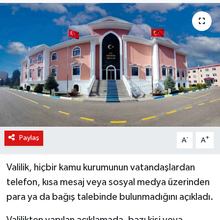
KÜLTÜR-SANAT
Magazin
Medya
Politika
Sağlık
Paylaş
-
+
A
A
Siyaset
Valilik, hiçbir kamu kurumunun vatandaşlardan
Spor
telefon, kısa mesaj veya sosyal medya üzerinden
Türkiye
para ya da bağış talebinde bulunmadığını açıkladı.
Yaşam