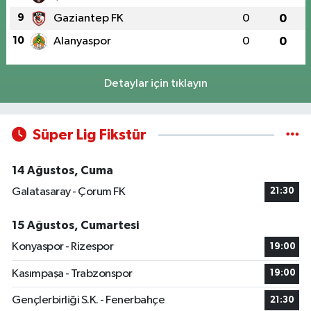
9
Gaziantep FK
0
0
10
Alanyaspor
0
0
Detaylar için tıklayın
Süper Lig Fikstür
14 Ağustos, Cuma
Galatasaray - Çorum FK
21:30
15 Ağustos, Cumartesi
Konyaspor - Rizespor
19:00
Kasımpaşa - Trabzonspor
19:00
Gençlerbirliği S.K. - Fenerbahçe
21:30