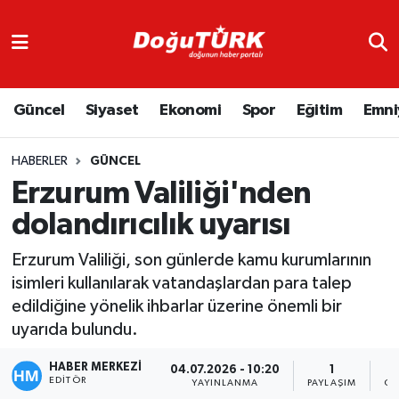
Adliye
Hava Durumu
Güncel
Siyaset
Ekonomi
Spor
Eğitim
Emni
Asayiş
Trafik Durumu
Bölge
Süper Lig Puan Durumu ve Fikstür
HABERLER
GÜNCEL
Erzurum Valiliği'nden
Eğitim
Tüm Manşetler
dolandırıcılık uyarısı
Ekonomi
Son Dakika Haberleri
Erzurum Valiliği, son günlerde kamu kurumlarının
isimleri kullanılarak vatandaşlardan para talep
Emniyet
Haber Arşivi
edildiğine yönelik ihbarlar üzerine önemli bir
uyarıda bulundu.
GENEL
HABER MERKEZİ
04.07.2026 - 10:20
1
EDITÖR
Güncel
YAYINLANMA
PAYLAŞIM
GÖ