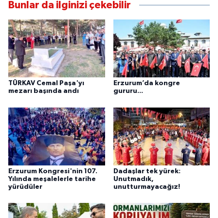
Bunlar da ilginizi çekebilir
TÜRKAV Cemal Paşa'yı
Erzurum’da kongre
mezarı başında andı
gururu...
Erzurum Kongresi'nin 107.
Dadaşlar tek yürek:
Yılında meşalelerle tarihe
Unutmadık,
yürüdüler
unutturmayacağız!