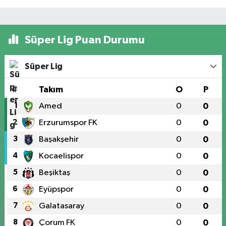
Süper Lig Puan Durumu
Süper Lig
#
Takım
O
P
1
Amed
0
0
2
Erzurumspor FK
0
0
3
Başakşehir
0
0
4
Kocaelispor
0
0
5
Beşiktaş
0
0
6
Eyüpspor
0
0
7
Galatasaray
0
0
8
Çorum FK
0
0