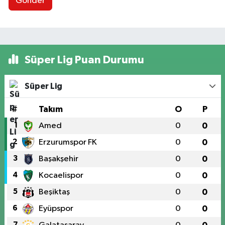
Gönder
Süper Lig Puan Durumu
Süper Lig
#
Takım
O
P
1
Amed
0
0
2
Erzurumspor FK
0
0
3
Başakşehir
0
0
4
Kocaelispor
0
0
5
Beşiktaş
0
0
6
Eyüpspor
0
0
7