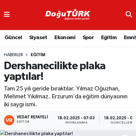
Adliye
Hava Durumu
Güncel
Siyaset
Ekonomi
Spor
Eğitim
Emni
Asayiş
Trafik Durumu
Bölge
Süper Lig Puan Durumu ve Fikstür
HABERLER
EĞITIM
Dershanecilikte plaka
Eğitim
Tüm Manşetler
yaptılar!
Ekonomi
Son Dakika Haberleri
Tam 25 yılı geride bıraktılar. Yılmaz Oğuzhan,
Mehmet Yıkılmaz. Erzurum’da eğitim dünyasının
Emniyet
Haber Arşivi
iki saygı ismi.
GENEL
VEDAT REFAYELİ
18.02.2025 - 07:03
18.02.2025 - 07
EDITÖR
YAYINLANMA
GÜNCELLEME
Güncel