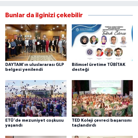
Bunlar da ilginizi çekebilir
DAYTAM’ın uluslararası GLP
Bilimsel üretime TÜBİTAK
belgesi yenilendi
desteği
ETÜ'de mezuniyet coşkusu
TED Koleji çevreci başarısını
yaşandı
taçlandırdı