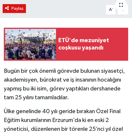
Paylaş
-
+
A
A
KÜLTÜR-SANAT
Magazin
ETÜ'de mezuniyet
Medya
coşkusu yaşandı
Politika
Bugün bir çok önemli görevde bulunan siyasetçi,
Sağlık
akademisyen, bürokrat ve iş insanının hocalığını
Siyaset
yapmış bu iki isim, görev yaptıkları dershanede
tam 25 yılını tamamladılar.
Spor
Ülke genelinde 40 yılı geride bırakan Özel Final
Türkiye
Eğitim kurumlarının Erzurum’da ki en eski 2
yöneticisi, düzenlenen bir törenle 25’nci yıl özel
Yaşam