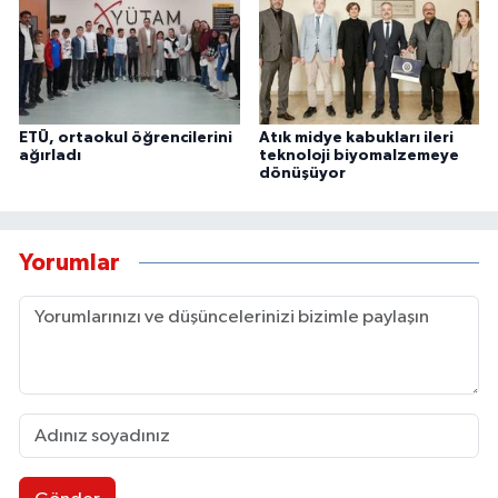
ETÜ, ortaokul öğrencilerini
Atık midye kabukları ileri
ağırladı
teknoloji biyomalzemeye
dönüşüyor
Yorumlar