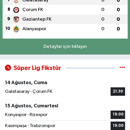
Galatasaray
0
0
8
Çorum FK
0
0
9
Gaziantep FK
0
0
10
Alanyaspor
0
0
Detaylar için tıklayın
Süper Lig Fikstür
14 Ağustos, Cuma
Galatasaray - Çorum FK
21:30
15 Ağustos, Cumartesi
Konyaspor - Rizespor
19:00
Kasımpaşa - Trabzonspor
19:00