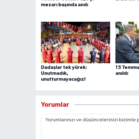
mezarı başında andı
Dadaşlar tek yürek:
15 Temmuz
Unutmadık,
anıldı
unutturmayacağız!
Yorumlar