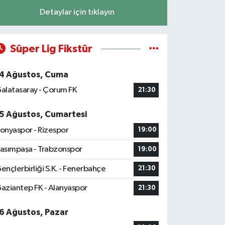
Detaylar için tıklayın
Süper Lig Fikstür
4 Ağustos, Cuma
alatasaray - Çorum FK
21:30
5 Ağustos, Cumartesi
onyaspor - Rizespor
19:00
asımpaşa - Trabzonspor
19:00
ençlerbirliği S.K. - Fenerbahçe
21:30
aziantep FK - Alanyaspor
21:30
6 Ağustos, Pazar