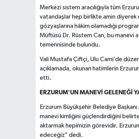
Merkezi sistem aracılığıyla tüm Erzu
vatandaşlar hep birlikte amin diyerek d
gözyaşlarına hâkim olamadığı program
Müftüsü Dr. Rüstem Can, bu manevi at
temennisinde bulundu.
Vali Mustafa Çiftçi, Ulu Cami’de düze
açıklamada, okunan hatimlerin Erzurum
etti.
ERZURUM'UN MANEVİ GELENEĞİ Y
Erzurum Büyükşehir Belediye Başkan
manevi kimliğini güçlendirdiğini belir
aktarmak hepimizin görevidir. Erzur
edeceğiz" dedi.