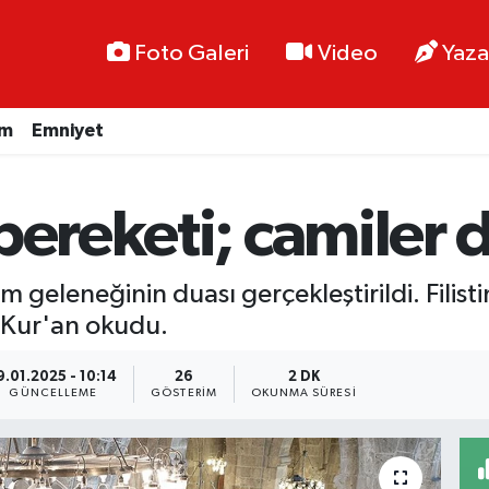
Foto Galeri
Video
Yaza
im
Emniyet
bereketi; camiler d
 geleneğinin duası gerçekleştirildi. Filistin
 Kur'an okudu.
9.01.2025 - 10:14
26
2 DK
GÜNCELLEME
GÖSTERIM
OKUNMA SÜRESI