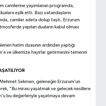
rum camilerine yayımlanan programda,
ualara eşlik etti. Bazı vatandaşların
da, camiler adeta dolup taştı. Erzurum
mosferde yapılan duaların kabul olması
nlenen hatim duasının ardından yaptığı
’a ve ülkemize hayırlar getirmesini temenni
AŞATILIYOR
ı Mehmet Sekmen, geleneğin Erzurum'un
terek, "Bu mirası yaşatmak ve gelecek nesillere
um'u bu değerleriyle yaşatmaya devam