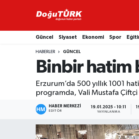
Adliye
Hava Durumu
Güncel
Siyaset
Ekonomi
Spor
Eğit
Asayiş
Trafik Durumu
HABERLER
GÜNCEL
Bölge
Süper Lig Puan Durumu ve Fikstür
Binbir hatim 
Eğitim
Tüm Manşetler
Erzurum’da 500 yıllık 1001 hatim
Ekonomi
Son Dakika Haberleri
programda, Vali Mustafa Çiftçi
Emniyet
Haber Arşivi
HABER MERKEZİ
19.01.2025 - 10:11
1
EDITÖR
YAYINLANMA
GENEL
Güncel