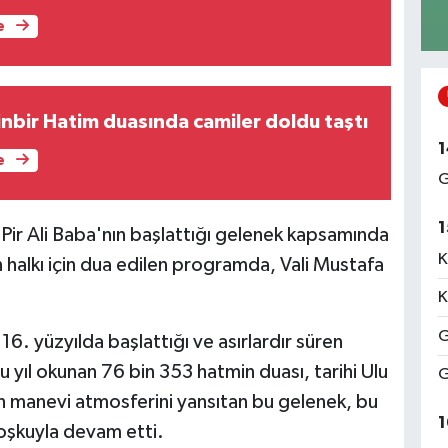
e
to Galeri: Binbir Hatim duasında camiler doldu taştı
1
e
G
1
 Pir Ali Baba'nın başlattığı gelenek kapsamında
K
n halkı için dua edilen programda, Vali Mustafa
K
G
16. yüzyılda başlattığı ve asırlardır süren
ıl okunan 76 bin 353 hatmin duası, tarihi Ulu
G
n manevi atmosferini yansıtan bu gelenek, bu
1
coşkuyla devam etti.