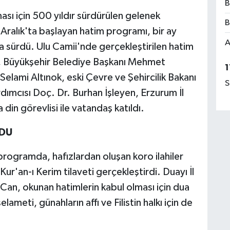
B
sı için 500 yıldır sürdürülen gelenek
B
Aralık'ta başlayan hatim programı, bir ay
A
a sürdü. Ulu Camii'nde gerçekleştirilen hatim
çi, Büyükşehir Belediye Başkanı Mehmet
1
Selami Altınok, eski Çevre ve Şehircilik Bakanı
S
rdımcısı Doç. Dr. Burhan İşleyen, Erzurum İl
in görevlisi ile vatandaş katıldı.
UDU
ogramda, hafızlardan oluşan koro ilahiler
 Kur'an-ı Kerim tilaveti gerçekleştirdi. Duayı İl
an, okunan hatimlerin kabul olması için dua
lameti, günahların affı ve Filistin halkı için de