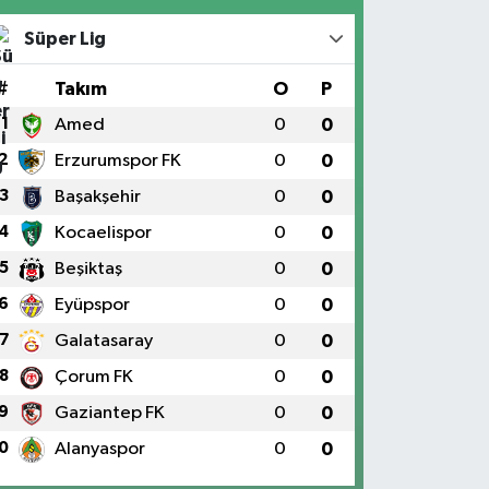
Süper Lig
#
Takım
O
P
1
Amed
0
0
2
Erzurumspor FK
0
0
3
Başakşehir
0
0
4
Kocaelispor
0
0
5
Beşiktaş
0
0
6
Eyüpspor
0
0
7
Galatasaray
0
0
8
Çorum FK
0
0
9
Gaziantep FK
0
0
0
Alanyaspor
0
0