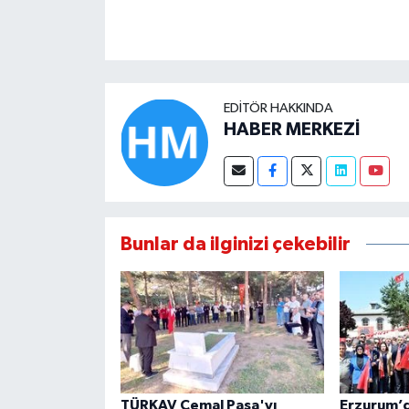
EDITÖR HAKKINDA
HABER MERKEZİ
Bunlar da ilginizi çekebilir
TÜRKAV Cemal Paşa'yı
Erzurum’d