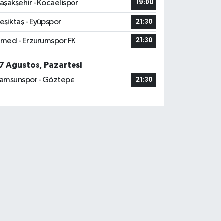
aşakşehir - Kocaelispor
19:00
eşiktaş - Eyüpspor
21:30
med - Erzurumspor FK
21:30
7 Ağustos, Pazartesi
amsunspor - Göztepe
21:30