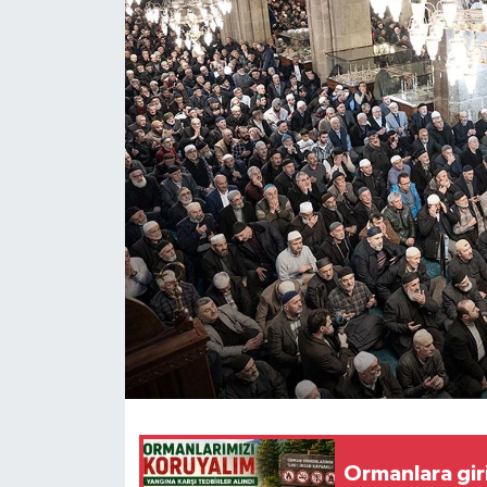
KÜLTÜR-SANAT
Magazin
Medya
Politika
Sağlık
Siyaset
Spor
Türkiye
Ormanlara giri
Yaşam