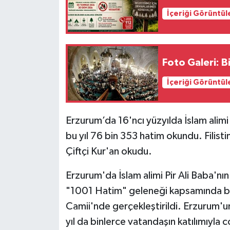
İçeriği Görüntül
YEREL
Fo
İçeriği Görüntül
Erzurum’da 16'ncı yüzyılda İslam alimi
bu yıl 76 bin 353 hatim okundu. Filisti
Çiftçi Kur'an okudu.
Erzurum'da İslam alimi Pir Ali Baba'nın 
"1001 Hatim" geleneği kapsamında bu y
Camii'nde gerçekleştirildi. Erzurum'u
yıl da binlerce vatandaşın katılımıyla 