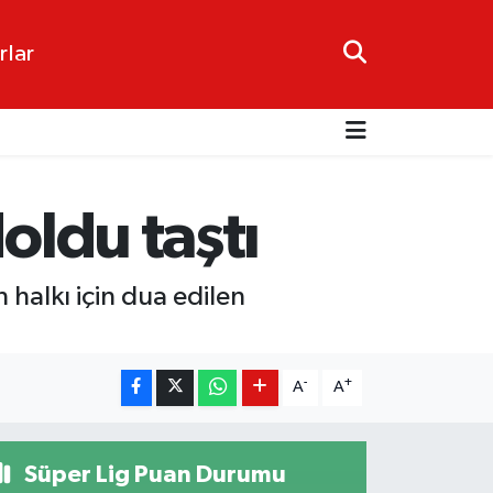
rlar
oldu taştı
 halkı için dua edilen
-
+
A
A
Süper Lig Puan Durumu