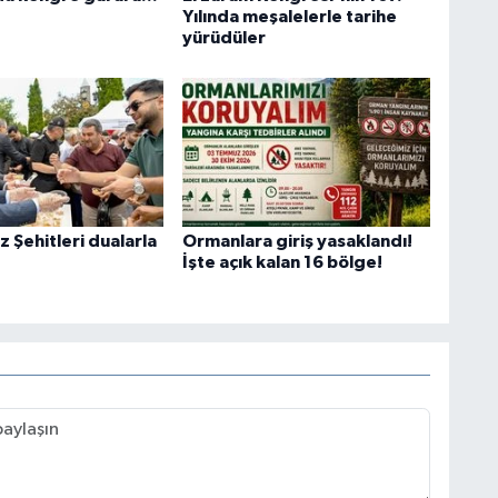
Yılında meşalelerle tarihe
yürüdüler
 Şehitleri dualarla
Ormanlara giriş yasaklandı!
İşte açık kalan 16 bölge!