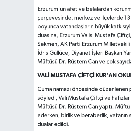
Erzurum'un afet ve belalardan korunma
çerçevesinde, merkez ve ilçelerde 13 
boyunca vatandaşların büyük katkısıyl
duasına, Erzurum Valisi Mustafa Çift
Sekmen, AK Parti Erzurum Milletvekili 
İdris Güllüce, Diyanet İşleri Başkan Ya
Müftüsü Dr. Rüstem Can ve çok sayıda d
VALİ MUSTAFA ÇİFTÇİ KUR'AN OK
Cuma namazı öncesinde düzenlenen pr
söyledi, Vali Mustafa Çiftçi ve hafızlar
Müftüsü Dr. Rüstem Can yaptı. Müftü C
ederken, birlik ve beraberlik, vatanın se
dualar edildi.