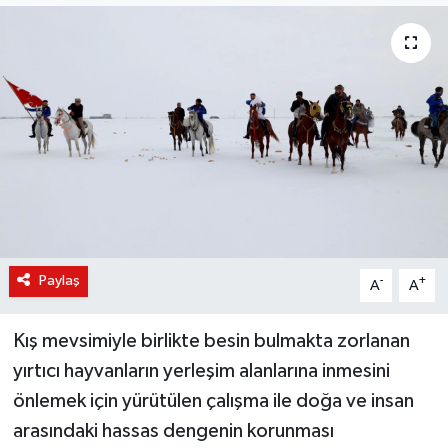
KÜLTÜR-SANAT
Magazin
Medya
Politika
Sağlık
Paylaş
-
+
A
A
Siyaset
Kış mevsimiyle birlikte besin bulmakta zorlanan
Spor
yırtıcı hayvanların yerleşim alanlarına inmesini
Türkiye
önlemek için yürütülen çalışma ile doğa ve insan
arasındaki hassas dengenin korunması
Yaşam