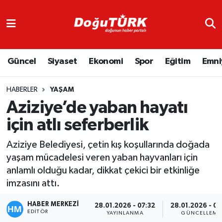
Adliye
Hava Durumu
Güncel
Siyaset
Ekonomi
Spor
Eğitim
Emni
Asayiş
Trafik Durumu
Bölge
Süper Lig Puan Durumu ve Fikstür
HABERLER
YAŞAM
Aziziye’de yaban hayatı
Eğitim
Tüm Manşetler
için atlı seferberlik
Ekonomi
Son Dakika Haberleri
Aziziye Belediyesi, çetin kış koşullarında doğada
yaşam mücadelesi veren yaban hayvanları için
Emniyet
Haber Arşivi
anlamlı olduğu kadar, dikkat çekici bir etkinliğe
imzasını attı.
GENEL
HABER MERKEZİ
28.01.2026 - 07:32
28.01.2026 - 07
EDITÖR
Güncel
YAYINLANMA
GÜNCELLEME