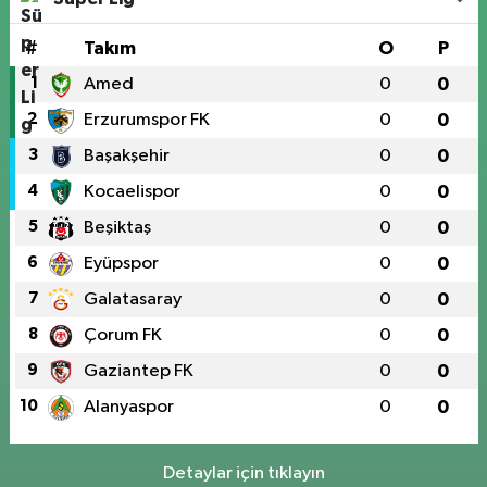
#
Takım
O
P
1
Amed
0
0
2
Erzurumspor FK
0
0
3
Başakşehir
0
0
4
Kocaelispor
0
0
5
Beşiktaş
0
0
6
Eyüpspor
0
0
7
Galatasaray
0
0
8
Çorum FK
0
0
9
Gaziantep FK
0
0
10
Alanyaspor
0
0
Detaylar için tıklayın