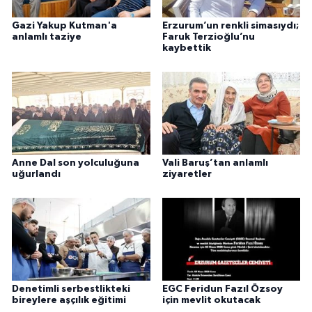
Gazi Yakup Kutman'a
Erzurum’un renkli simasıydı;
anlamlı taziye
Faruk Terzioğlu’nu
kaybettik
Anne Dal son yolculuğuna
Vali Baruş’tan anlamlı
uğurlandı
ziyaretler
Denetimli serbestlikteki
EGC Feridun Fazıl Özsoy
bireylere aşçılık eğitimi
için mevlit okutacak