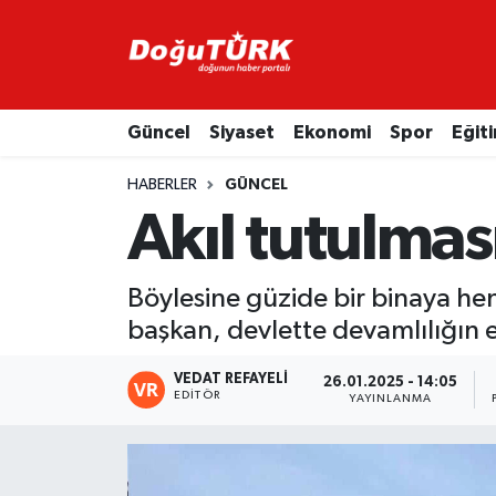
Adliye
Hava Durumu
Güncel
Siyaset
Ekonomi
Spor
Eğit
Asayiş
Trafik Durumu
HABERLER
GÜNCEL
Bölge
Süper Lig Puan Durumu ve Fikstür
Akıl tutulmas
Eğitim
Tüm Manşetler
Böylesine güzide bir binaya h
Ekonomi
Son Dakika Haberleri
başkan, devlette devamlılığın es
Emniyet
Haber Arşivi
VEDAT REFAYELİ
26.01.2025 - 14:05
EDITÖR
YAYINLANMA
GENEL
Güncel