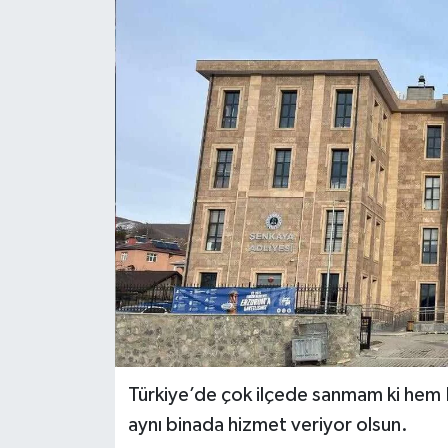
KÜLTÜR-SANAT
Magazin
Medya
Politika
Sağlık
Siyaset
Spor
Türkiye
Türkiye’de çok ilçede sanmam ki hem
aynı binada hizmet veriyor olsun.
Yaşam