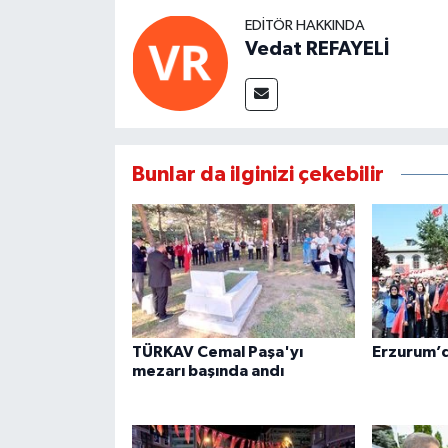
EDITÖR HAKKINDA
Vedat REFAYELİ
Bunlar da ilginizi çekebilir
TÜRKAV Cemal Paşa'yı
Erzurum’d
mezarı başında andı