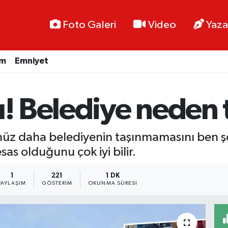
Foto Galeri
Video
Yaza
im
Emniyet
ı! Belediye neden
enüz daha belediyenin taşınmamasını ben ş
as olduğunu çok iyi bilir.
1
221
1 DK
PAYLAŞIM
GÖSTERIM
OKUNMA SÜRESI