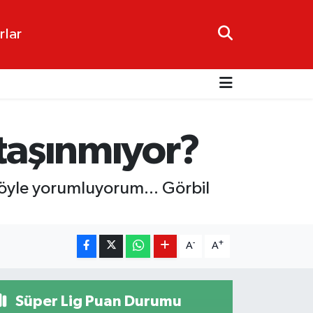
rlar
 taşınmıyor?
öyle yorumluyorum... Görbil
-
+
A
A
Süper Lig Puan Durumu