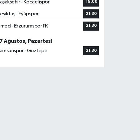
aşakşehir - Kocaelispor
19:00
eşiktaş - Eyüpspor
21:30
med - Erzurumspor FK
21:30
7 Ağustos, Pazartesi
amsunspor - Göztepe
21:30