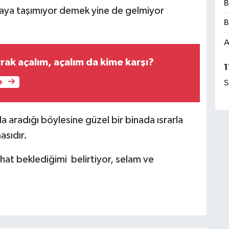
B
naya taşımıyor demek yine de gelmiyor
B
A
ak açalım, açalım da kime karşı?
1
e
S
a aradığı böylesine güzel bir binada ısrarla
asıdır.
hat beklediğimi belirtiyor, selam ve