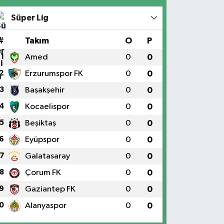
Süper Lig
#
Takım
O
P
1
Amed
0
0
2
Erzurumspor FK
0
0
3
Başakşehir
0
0
4
Kocaelispor
0
0
5
Beşiktaş
0
0
6
Eyüpspor
0
0
7
Galatasaray
0
0
8
Çorum FK
0
0
9
Gaziantep FK
0
0
0
Alanyaspor
0
0