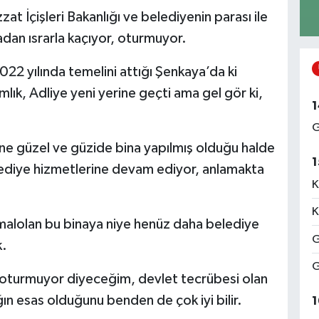
 İçişleri Bakanlığı ve belediyenin parası ile
adan ısrarla kaçıyor, oturmuyor.
022 yılında temelini attığı Şenkaya’da ki
lık, Adliye yeni yerine geçti ama gel gör ki,
1
G
ne güzel ve güzide bina yapılmış olduğu halde
1
ediye hizmetlerine devam ediyor, anlamakta
K
K
e malolan bu binaya niye henüz daha belediye
G
k.
G
i oturmuyor diyeceğim, devlet tecrübesi olan
ğın esas olduğunu benden de çok iyi bilir.
1