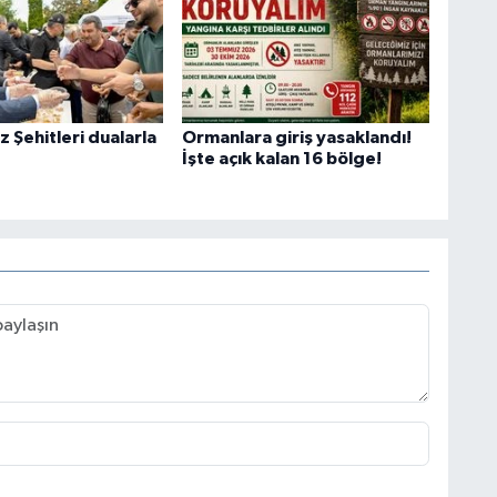
 Şehitleri dualarla
Ormanlara giriş yasaklandı!
İşte açık kalan 16 bölge!