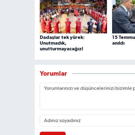
Dadaşlar tek yürek:
15 Temmuz
Unutmadık,
anıldı
unutturmayacağız!
Yorumlar