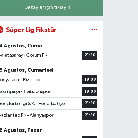
Detaylar için tıklayın
Süper Lig Fikstür
4 Ağustos, Cuma
alatasaray - Çorum FK
21:30
5 Ağustos, Cumartesi
onyaspor - Rizespor
19:00
asımpaşa - Trabzonspor
19:00
ençlerbirliği S.K. - Fenerbahçe
21:30
aziantep FK - Alanyaspor
21:30
6 Ağustos, Pazar